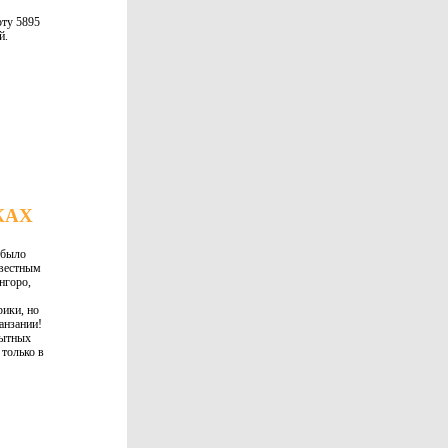
оту 5895
й.
КАХ
 было
звестным
нгоро,
рики, но
анзании!
пытных
 только в