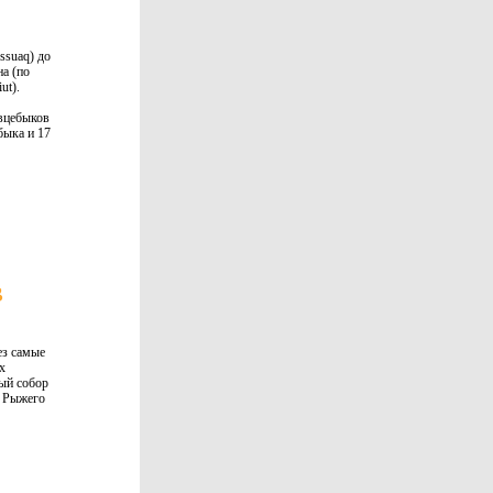
ussuaq) до
а (по
ut).
вцебыков
быка и 17
В
ез самые
х
ный собор
а Рыжего