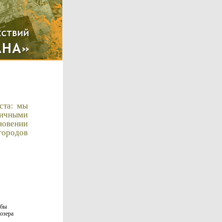
ста: мы
личными
новении
городов
обы
 озера