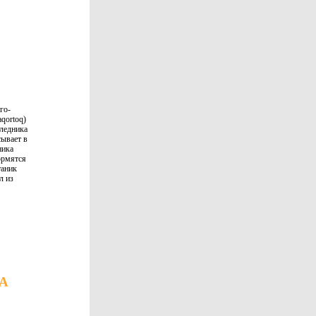
го-
qortoq)
 ледника
сывает в
ника
ормятся
таник
л из
А