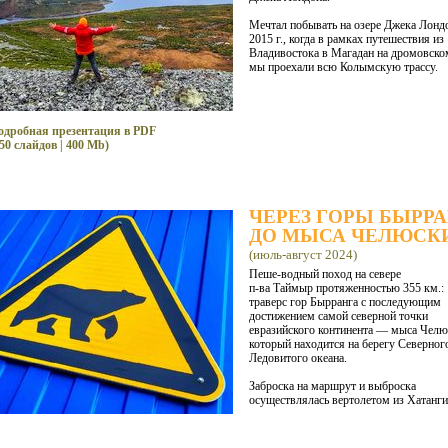
Мечтал побывать на озере Джека Лонд
2015 г., когда в рамках путешествия из
Владивостока в Магадан на дромовско
мы проехали всю Колымскую трассу.
одробная презентация в PDF
50 слайдов | 400 Mb)
ЧЕРЕЗ ГОРЫ БЫРР
ДО МЫСА ЧЕЛЮСК
(июль-август 2024)
Пеше-водный поход на севере
п-ва Таймыр протяженностью 355 км.:
траверс гор Бырранга с последующим
достижением самой северной точки
евразийского континента — мыса Челю
который находится на берегу Северног
Ледовитого океана.
Заброска на маршрут и выброска
осуществлялась вертолетом из Хатанги