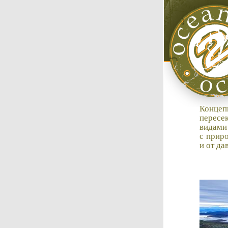
Концеп
пересе
видами
с прир
и от да