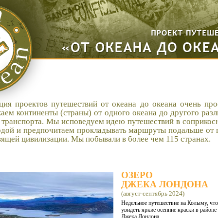
ция проектов путешествий от океана до океана очень про
каем континенты (страны) от одного океана до другого раз
 транспорта. Мы исповедуем идею путешествий в соприкос
одой и предпочитаем прокладывать маршруты подальше от 
вящей цивилизации. Мы побывали в более чем 115 странах.
ОЗЕРО
ДЖЕКА ЛОНДОНА
(август-сентябрь 2024)
Недельное путешествие на Колыму, чт
увидеть яркие осенние краски в районе
Джека Лондона.