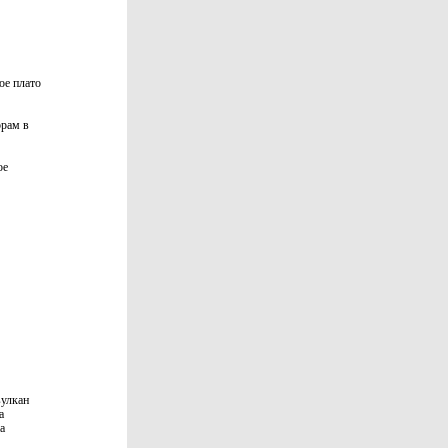
ое плато
орам в
ое
вулкан
а
а