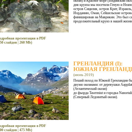
океан) и Красное море (Индийский океа
дня круиза мы посетили Геную и Неапо
остров Сицилия, остров Крит, Израиль,
Иорданию, Оман, Сейшельские острова
финишировав на Маврикии. Это был с
продолжительный круиз в нашей жизни
одробная презентация в PDF
50 слайдов | 260 Mb)
ГРЕНЛАНДИЯ (I):
ЮЖНАЯ ГРЕНЛАНД
(июнь 2019)
Пеший поход по Южной Гренландии б
двумя океанами: от деревушки Aappilat
(Атлантический океан)
до фьорда Tasermiut и городка Nanortal
(Северный Ледовитый океан).
одробная презентация в PDF
00 слайдов | 475 Mb)