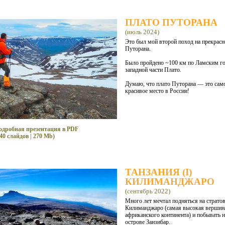
ПЛАТО ПУТОРАНА
(июль 2024)
Это был мой второй поход на прекрасн
Путорана.
Было пройдено ~100 км по Ламским г
западной части Плато.
Думаю, что плато Путорана — это сам
красивое место в России!
одробная презентация в PDF
40 слайдов | 270 Mb)
ТАНЗАНИЯ (I)
КИЛИМАНДЖАРО
(сентябрь 2022)
Много лет мечтал подняться на страто
Килиманджаро (самая высокая вершин
африканского континента) и побывать н
острове Занзибар.