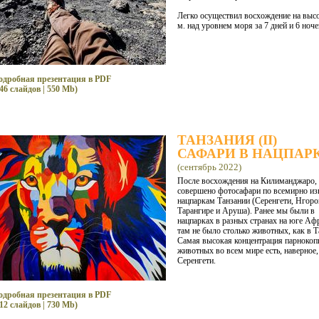
Легко осуществил восхождение на выс
м. над уровнем моря за 7 дней и 6 ноче
одробная презентация в PDF
46 слайдов | 550 Mb)
ТАНЗАНИЯ (II)
САФАРИ В НАЦПАР
(сентябрь 2022)
После восхождения на Килиманджаро,
совершено фотосафари по всемирно и
нацпаркам Танзании (Серенгети, Нгоро
Тарангире и Аруша). Ранее мы были в
нацпарках в разных странах на юге Аф
там не было столько животных, как в Т
Самая высокая концентрация парноко
животных во всем мире есть, наверное,
Серенгети.
одробная презентация в PDF
12 слайдов | 730 Mb)