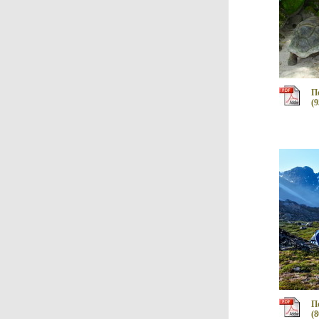
П
(9
П
(8