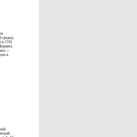
их
й гряды),
х в 1741
Беринга.
инга —
рую я
орый
ческий