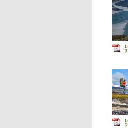
П
(8
П
(5