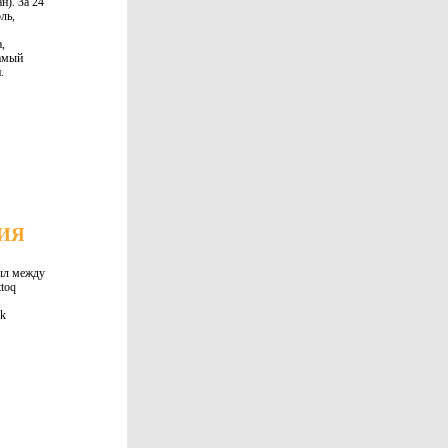
н). За 24
ль,
,
амый
.
ИЯ
ыл между
toq
ik