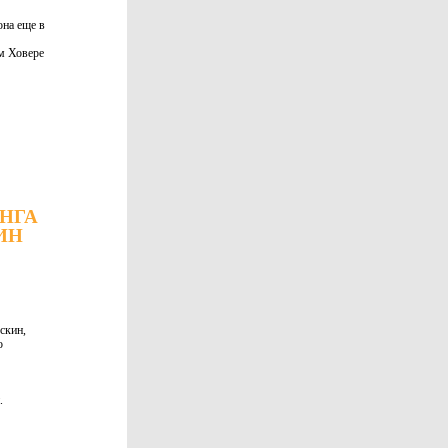
она еще в
м Ховере
АНГА
ИН
скин,
о
.