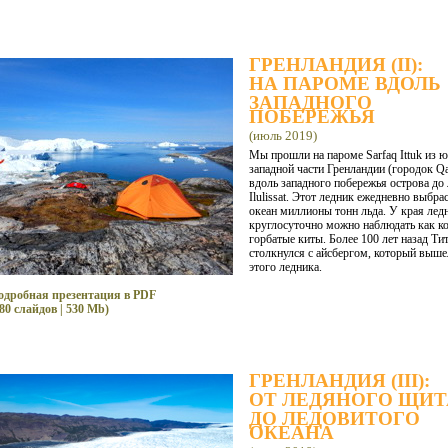
ГРЕНЛАНДИЯ (II):
НА ПАРОМЕ ВДОЛЬ
ЗАПАДНОГО
ПОБЕРЕЖЬЯ
(июль 2019)
Мы прошли на пароме Sarfaq Ittuk из ю
западной части Гренландии (городок Qa
вдоль западного побережья острова до
Ilulissat. Этот ледник ежедневно выбра
океан миллионы тонн льда. У края лед
круглосуточно можно наблюдать как к
горбатые киты. Более 100 лет назад Ти
столкнулся с айсбергом, который выше
этого ледника.
одробная презентация в PDF
80 слайдов | 530 Mb)
ГРЕНЛАНДИЯ (III):
ОТ ЛЕДЯНОГО ЩИТ
ДО ЛЕДОВИТОГО
ОКЕАНА