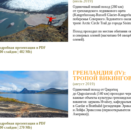
(июль 2019)
Одиночный пеший поход (280 км)
от гренландского ледникового щита
(Kangerlussuaq-Russell Glacier-Kangerl
побережья Северного Ледовитого океан
тропе Arctic Circle Trail до города Sisimi
Поход проходил по местам обитания о
и северных оленей (насчитано 64 овеце
оленей).
одробная презентация в PDF
00 слайдов | 482 Mb)
ГРЕНЛАНДИЯ (IV):
ТРОПОЙ ВИКИНГО
(август 2019)
Одиночный поход от Qaqortoq
до Qagssiarssuk (140 км) проходил чер
важные объекты культуры гренландски
викингов: церковь Hvalsey, кафедраль
в Gardar и Bratthalid (резиденция Эрик
и Лейфа Эрикссона (первооткрывателя
Америки)).
одробная презентация в PDF
00 слайдов | 270 Mb)