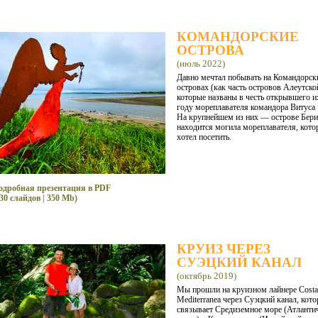
КОМАНДОРСКИЕ
ОСТРОВА
(июль 2022)
Давно мечтал побывать на Командорск
островах (как часть островов Алеутско
которые названы в честь открывшего и
году мореплавателя командора Витуса 
На крупнейшем из них — острове Бер
находится могила мореплавателя, кото
хотел посетить.
одробная презентация в PDF
30 слайдов | 350 Mb)
КРУИЗ ЧЕРЕЗ
СУЭЦКИЙ КАНАЛ
(октябрь 2019)
Мы прошли на круизном лайнере Costa
Mediterranea через Суэцкий канал, кот
связывает Средиземное море (Атланти