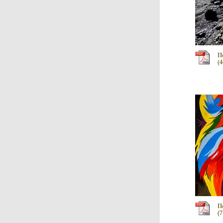
П
(4
П
(7